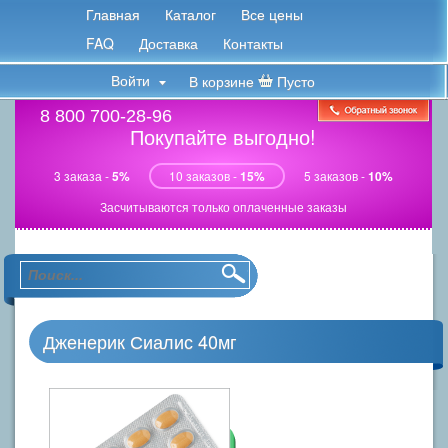
Главная
Каталог
Все цены
FAQ
Доставка
Контакты
Войти
В корзине
Пусто
8 800 700-28-96
Покупайте выгодно!
3 заказа -
5%
10 заказов -
15%
5 заказов -
10%
Засчитываются только оплаченные заказы
Дженерик Сиалис 40мг