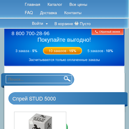
Главная
Каталог
Все цены
FAQ
Доставка
Контакты
Войти
В корзине
Пусто
8 800 700-28-96
Покупайте выгодно!
3 заказа -
5%
10 заказов -
15%
5 заказов -
10%
Засчитываются только оплаченные заказы
Спрей STUD 5000