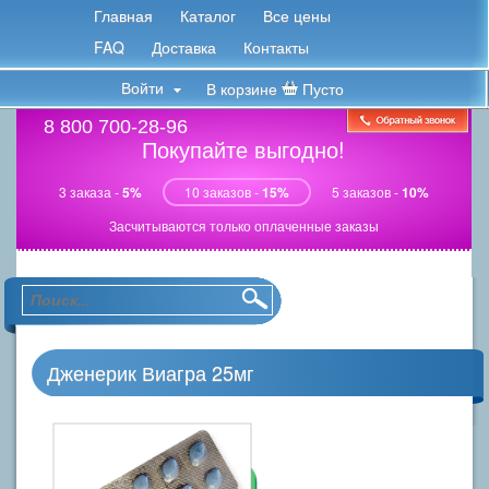
Главная
Каталог
Все цены
FAQ
Доставка
Контакты
Войти
В корзине
Пусто
8 800 700-28-96
Покупайте выгодно!
3 заказа -
5%
10 заказов -
15%
5 заказов -
10%
Засчитываются только оплаченные заказы
Дженерик Виагра 25мг